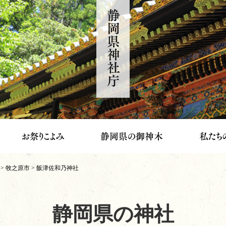
静岡県神社庁
>
牧之原市
> 飯津佐和乃神社
静岡県の神社