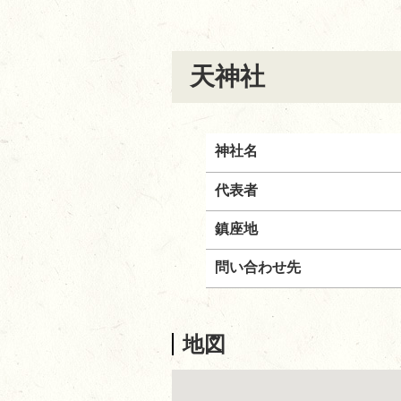
天神社
神社名
代表者
鎮座地
問い合わせ先
地図